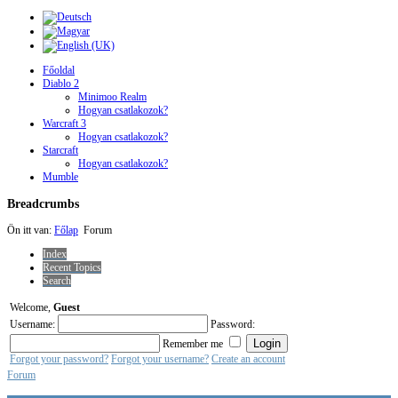
Főoldal
Diablo 2
Minimoo Realm
Hogyan csatlakozok?
Warcraft 3
Hogyan csatlakozok?
Starcraft
Hogyan csatlakozok?
Mumble
Breadcrumbs
Ön itt van:
Főlap
Forum
Index
Recent Topics
Search
Welcome,
Guest
Username:
Password:
Remember me
Forgot your password?
Forgot your username?
Create an account
Forum